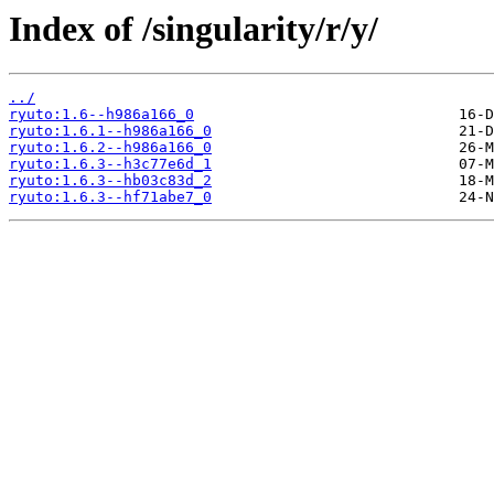
Index of /singularity/r/y/
../
ryuto:1.6--h986a166_0
ryuto:1.6.1--h986a166_0
ryuto:1.6.2--h986a166_0
ryuto:1.6.3--h3c77e6d_1
ryuto:1.6.3--hb03c83d_2
ryuto:1.6.3--hf71abe7_0