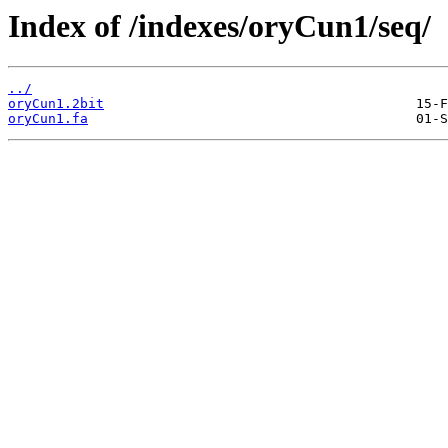
Index of /indexes/oryCun1/seq/
../
oryCun1.2bit
oryCun1.fa