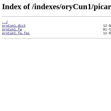
Index of /indexes/oryCun1/pica
../
oryCun1.dict
oryCun1.fa
oryCun1.fa.fai