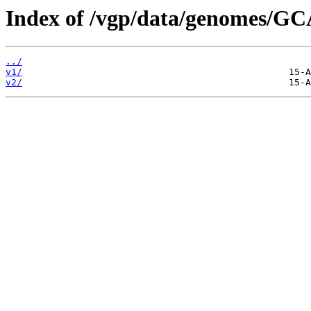
Index of /vgp/data/genomes/GC
../
v1/
v2/