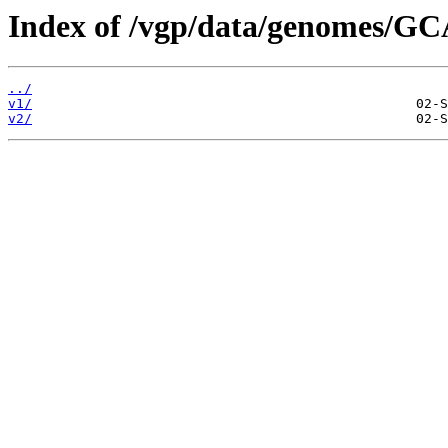
Index of /vgp/data/genomes/GC
../
v1/
v2/