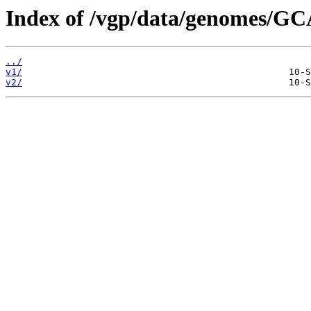
Index of /vgp/data/genomes/GC
../
v1/
v2/