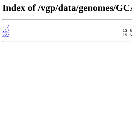
Index of /vgp/data/genomes/GC
../
v1/
v2/