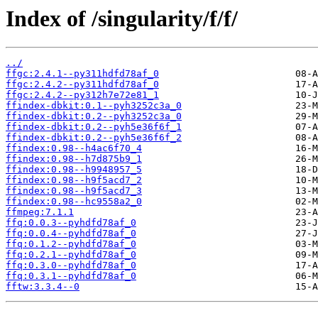
Index of /singularity/f/f/
../
ffgc:2.4.1--py311hdfd78af_0
ffgc:2.4.2--py311hdfd78af_0
ffgc:2.4.2--py312h7e72e81_1
ffindex-dbkit:0.1--pyh3252c3a_0
ffindex-dbkit:0.2--pyh3252c3a_0
ffindex-dbkit:0.2--pyh5e36f6f_1
ffindex-dbkit:0.2--pyh5e36f6f_2
ffindex:0.98--h4ac6f70_4
ffindex:0.98--h7d875b9_1
ffindex:0.98--h9948957_5
ffindex:0.98--h9f5acd7_2
ffindex:0.98--h9f5acd7_3
ffindex:0.98--hc9558a2_0
ffmpeg:7.1.1
ffq:0.0.3--pyhdfd78af_0
ffq:0.0.4--pyhdfd78af_0
ffq:0.1.2--pyhdfd78af_0
ffq:0.2.1--pyhdfd78af_0
ffq:0.3.0--pyhdfd78af_0
ffq:0.3.1--pyhdfd78af_0
fftw:3.3.4--0