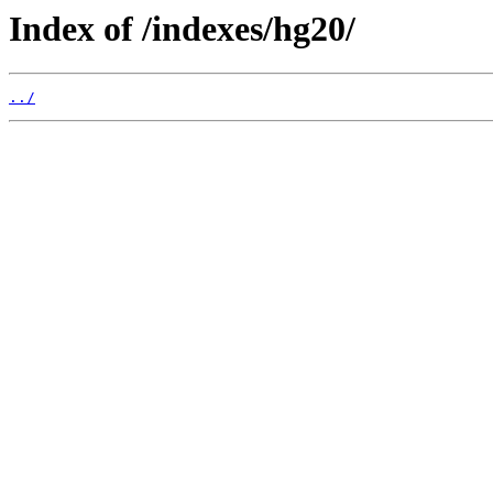
Index of /indexes/hg20/
../