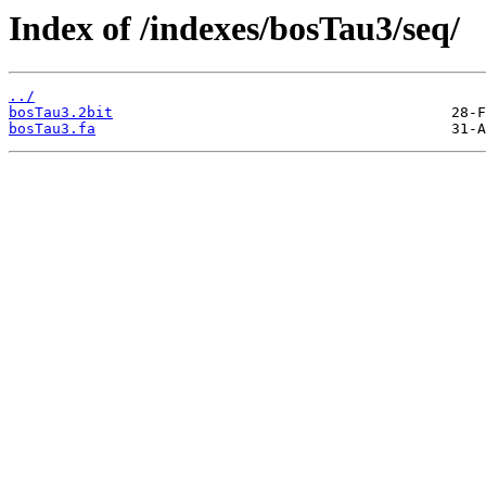
Index of /indexes/bosTau3/seq/
../
bosTau3.2bit
bosTau3.fa